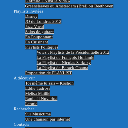
L’affaire « Viva la Vida »
Greensleeves ou Amsterdam (Brel) ou Beethoven
Playlists invitées
Disney
JO de Londres 2012
Jazz Vocal
Solos de guitare
En Pouponnant
En Cuisinant
Playlists Politiques
Votez : Playlists de la Présidentielle 2012
La Playlist de François Hollande
La Playlist de Nicolas Sarkozy
La Playlist de Barack Obama
Proposition de PLAYLIST
A découvrir
Toi même tu sais – Koshon
Eddie Tadross
Mélisa Maillié
Raphaël Novarina
Leonie
Rechercher
Sur Musictime
Une chanson par internet
Contacts