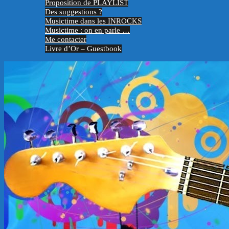
Proposition de PLAYLIST
Des suggestions ?
Musictime dans les INROCKS
Musictime : on en parle …
Me contacter
Livre d’Or – Guestbook