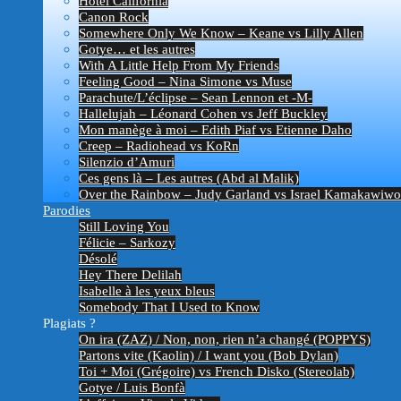
Hotel California
Canon Rock
Somewhere Only We Know – Keane vs Lilly Allen
Gotye… et les autres
With A Little Help From My Friends
Feeling Good – Nina Simone vs Muse
Parachute/L’éclipse – Sean Lennon et -M-
Hallelujah – Léonard Cohen vs Jeff Buckley
Mon manège à moi – Edith Piaf vs Etienne Daho
Creep – Radiohead vs KoRn
Silenzio d’Amuri
Ces gens là – Les autres (Abd al Malik)
Over the Rainbow – Judy Garland vs Israel Kamakawiwo’
Parodies
Still Loving You
Félicie – Sarkozy
Désolé
Hey There Delilah
Isabelle à les yeux bleus
Somebody That I Used to Know
Plagiats ?
On ira (ZAZ) / Non, non, rien n’a changé (POPPYS)
Partons vite (Kaolin) / I want you (Bob Dylan)
Toi + Moi (Grégoire) vs French Disko (Stereolab)
Gotye / Luis Bonfà