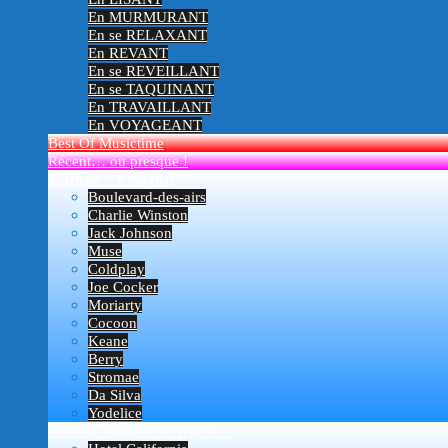
En MURMURANT
En se RELAXANT
En REVANT
En se REVEILLANT
En se TAQUINANT
En TRAVAILLANT
En VOYAGEANT
Best Of Musictime
Récent… ou presque !
1 Artiste = 1 Playlist
Boulevard-des-airs
Charlie Winston
Jack Johnson
Muse
Coldplay
Joe Cocker
Moriarty
Cocoon
Keane
Berry
Stromae
Da Silva
Yodelice
Version originale ou reprise ?