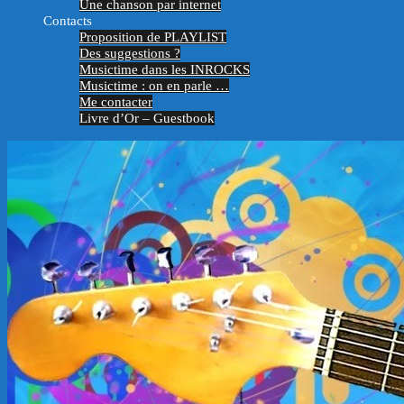
Une chanson par internet
Contacts
Proposition de PLAYLIST
Des suggestions ?
Musictime dans les INROCKS
Musictime : on en parle …
Me contacter
Livre d’Or – Guestbook