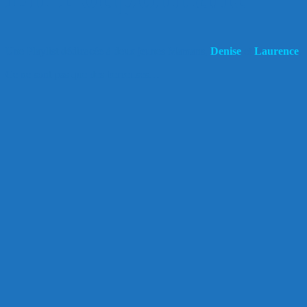
Une Playlist dédicacée à deux jeunes Mamans,
Denise
et
Laurence
.
Ce ne sont pas que des berceuses…