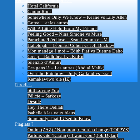
Version originale ou reprise ?
Hotel California
Canon Rock
Somewhere Only We Know – Keane vs Lilly Allen
Gotye… et les autres
With A Little Help From My Friends
Feeling Good – Nina Simone vs Muse
Parachute/L’éclipse – Sean Lennon et -M-
Hallelujah – Léonard Cohen vs Jeff Buckley
Mon manège à moi – Edith Piaf vs Etienne Daho
Creep – Radiohead vs KoRn
Silenzio d’Amuri
Ces gens là – Les autres (Abd al Malik)
Over the Rainbow – Judy Garland vs Israel
Kamakawiwo’ole (IZ)
Parodies
Still Loving You
Félicie – Sarkozy
Désolé
Hey There Delilah
Isabelle à les yeux bleus
Somebody That I Used to Know
Plagiats ?
On ira (ZAZ) / Non, non, rien n’a changé (POPPYS)
Partons vite (Kaolin) / I want you (Bob Dylan)