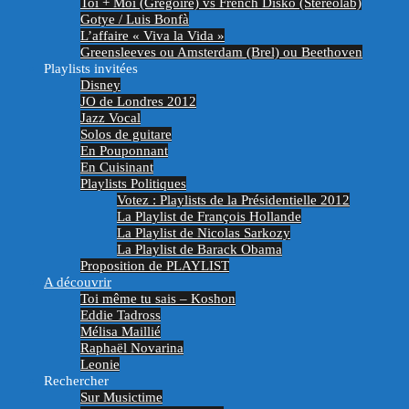
Toi + Moi (Grégoire) vs French Disko (Stereolab)
Gotye / Luis Bonfà
L’affaire « Viva la Vida »
Greensleeves ou Amsterdam (Brel) ou Beethoven
Playlists invitées
Disney
JO de Londres 2012
Jazz Vocal
Solos de guitare
En Pouponnant
En Cuisinant
Playlists Politiques
Votez : Playlists de la Présidentielle 2012
La Playlist de François Hollande
La Playlist de Nicolas Sarkozy
La Playlist de Barack Obama
Proposition de PLAYLIST
A découvrir
Toi même tu sais – Koshon
Eddie Tadross
Mélisa Maillié
Raphaël Novarina
Leonie
Rechercher
Sur Musictime