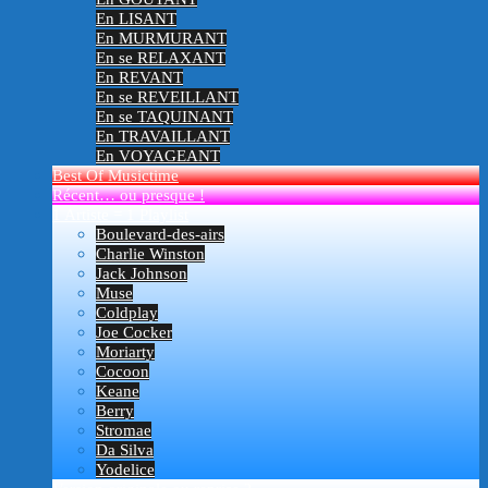
En LISANT
En MURMURANT
En se RELAXANT
En REVANT
En se REVEILLANT
En se TAQUINANT
En TRAVAILLANT
En VOYAGEANT
Best Of Musictime
Récent… ou presque !
1 Artiste = 1 Playlist
Boulevard-des-airs
Charlie Winston
Jack Johnson
Muse
Coldplay
Joe Cocker
Moriarty
Cocoon
Keane
Berry
Stromae
Da Silva
Yodelice