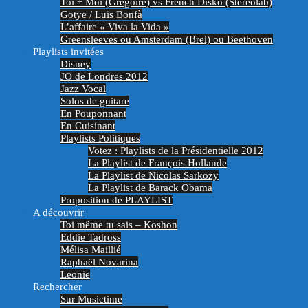
Toi + Moi (Grégoire) vs French Disko (Stereolab)
Gotye / Luis Bonfà
L’affaire « Viva la Vida »
Greensleeves ou Amsterdam (Brel) ou Beethoven
Playlists invitées
Disney
JO de Londres 2012
Jazz Vocal
Solos de guitare
En Pouponnant
En Cuisinant
Playlists Politiques
Votez : Playlists de la Présidentielle 2012
La Playlist de François Hollande
La Playlist de Nicolas Sarkozy
La Playlist de Barack Obama
Proposition de PLAYLIST
A découvrir
Toi même tu sais – Koshon
Eddie Tadross
Mélisa Maillié
Raphaël Novarina
Leonie
Rechercher
Sur Musictime