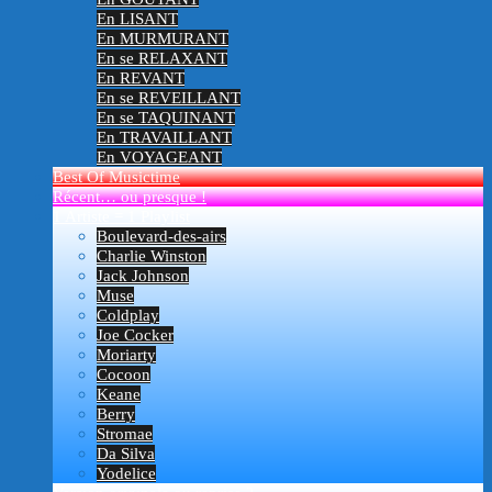
En LISANT
En MURMURANT
En se RELAXANT
En REVANT
En se REVEILLANT
En se TAQUINANT
En TRAVAILLANT
En VOYAGEANT
Best Of Musictime
Récent… ou presque !
1 Artiste = 1 Playlist
Boulevard-des-airs
Charlie Winston
Jack Johnson
Muse
Coldplay
Joe Cocker
Moriarty
Cocoon
Keane
Berry
Stromae
Da Silva
Yodelice