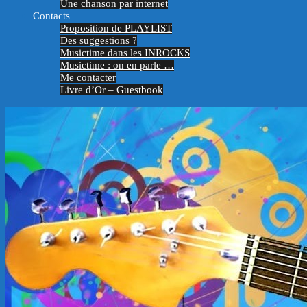
Une chanson par internet
Contacts
Proposition de PLAYLIST
Des suggestions ?
Musictime dans les INROCKS
Musictime : on en parle …
Me contacter
Livre d’Or – Guestbook