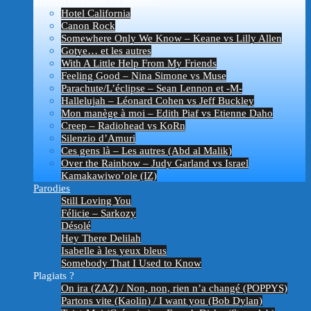
Version originale ou reprise ?
Hotel California
Canon Rock
Somewhere Only We Know – Keane vs Lilly Allen
Gotye… et les autres
With A Little Help From My Friends
Feeling Good – Nina Simone vs Muse
Parachute/L’éclipse – Sean Lennon et -M-
Hallelujah – Léonard Cohen vs Jeff Buckley
Mon manège à moi – Edith Piaf vs Etienne Daho
Creep – Radiohead vs KoRn
Silenzio d’Amuri
Ces gens là – Les autres (Abd al Malik)
Over the Rainbow – Judy Garland vs Israel
Kamakawiwo’ole (IZ)
Parodies
Still Loving You
Félicie – Sarkozy
Désolé
Hey There Delilah
Isabelle à les yeux bleus
Somebody That I Used to Know
Plagiats ?
On ira (ZAZ) / Non, non, rien n’a changé (POPPYS)
Partons vite (Kaolin) / I want you (Bob Dylan)