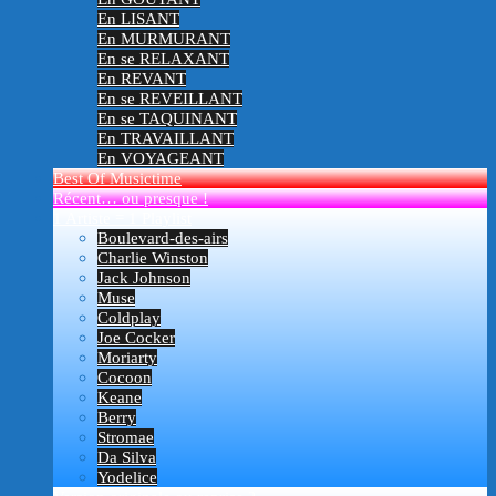
En LISANT
En MURMURANT
En se RELAXANT
En REVANT
En se REVEILLANT
En se TAQUINANT
En TRAVAILLANT
En VOYAGEANT
Best Of Musictime
Récent… ou presque !
1 Artiste = 1 Playlist
Boulevard-des-airs
Charlie Winston
Jack Johnson
Muse
Coldplay
Joe Cocker
Moriarty
Cocoon
Keane
Berry
Stromae
Da Silva
Yodelice