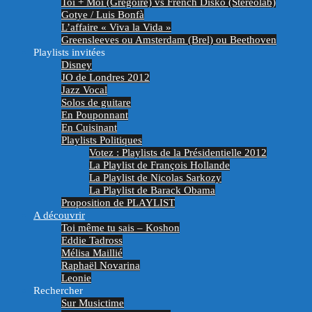
Toi + Moi (Grégoire) vs French Disko (Stereolab)
Gotye / Luis Bonfà
L’affaire « Viva la Vida »
Greensleeves ou Amsterdam (Brel) ou Beethoven
Playlists invitées
Disney
JO de Londres 2012
Jazz Vocal
Solos de guitare
En Pouponnant
En Cuisinant
Playlists Politiques
Votez : Playlists de la Présidentielle 2012
La Playlist de François Hollande
La Playlist de Nicolas Sarkozy
La Playlist de Barack Obama
Proposition de PLAYLIST
A découvrir
Toi même tu sais – Koshon
Eddie Tadross
Mélisa Maillié
Raphaël Novarina
Leonie
Rechercher
Sur Musictime