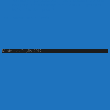
Pour moi y as pas photo, creep mais de radiohead là c est le
top ! ( et puis c est un groupe mithique aussi 🙂 )pourquoi
toujours faire des reprises ?
Les commentaires sont fermés.
Musictime - Playlist 2017