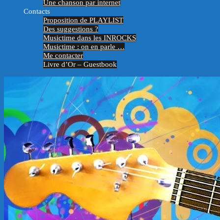
Une chanson par internet
Contacts
Proposition de PLAYLIST
Des suggestions ?
Musictime dans les INROCKS
Musictime : on en parle …
Me contacter
Livre d’Or – Guestbook