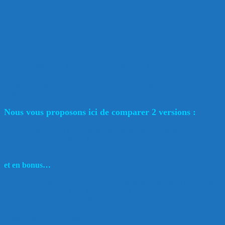
vs KoRn
C’est en 1992 que Radiohead sort cette superbe chanson qui a été
reprise par de nombreux chanteurs ou groupes, parmi lesquels :
Tears for fears, The pretenders, The Cure, Damien Rice, Muse,
Prince, KoRn…
Nous vous proposons ici de comparer 2 versions :
la version rock de Radiohead avec toute la fougue de son
chanteur, Thom Yorke
la version plus « tamisée » de KoRn
et en bonus…
– une version en concert de Radiohead (The Astoria, London)
– une version karaoke qui va probalement concurencer les
autres grâce à vous 😉
Creep par Radiohead