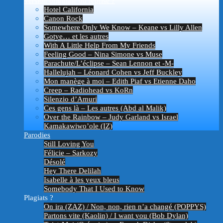
Version originale ou reprise ?
Hotel California
Canon Rock
Somewhere Only We Know – Keane vs Lilly Allen
Gotye… et les autres
With A Little Help From My Friends
Feeling Good – Nina Simone vs Muse
Parachute/L’éclipse – Sean Lennon et -M-
Hallelujah – Léonard Cohen vs Jeff Buckley
Mon manège à moi – Edith Piaf vs Etienne Daho
Creep – Radiohead vs KoRn
Silenzio d’Amuri
Ces gens là – Les autres (Abd al Malik)
Over the Rainbow – Judy Garland vs Israel
Kamakawiwo’ole (IZ)
Parodies
Still Loving You
Félicie – Sarkozy
Désolé
Hey There Delilah
Isabelle à les yeux bleus
Somebody That I Used to Know
Plagiats ?
On ira (ZAZ) / Non, non, rien n’a changé (POPPYS)
Partons vite (Kaolin) / I want you (Bob Dylan)