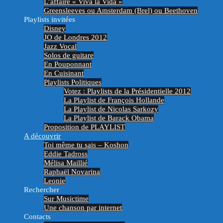
L’affaire « Viva la Vida »
Greensleeves ou Amsterdam (Brel) ou Beethoven
Playlists invitées
Disney
JO de Londres 2012
Jazz Vocal
Solos de guitare
En Pouponnant
En Cuisinant
Playlists Politiques
Votez : Playlists de la Présidentielle 2012
La Playlist de François Hollande
La Playlist de Nicolas Sarkozy
La Playlist de Barack Obama
Proposition de PLAYLIST
A découvrir
Toi même tu sais – Koshon
Eddie Tadross
Mélisa Maillié
Raphaël Novarina
Leonie
Rechercher
Sur Musictime
Une chanson par internet
Contacts