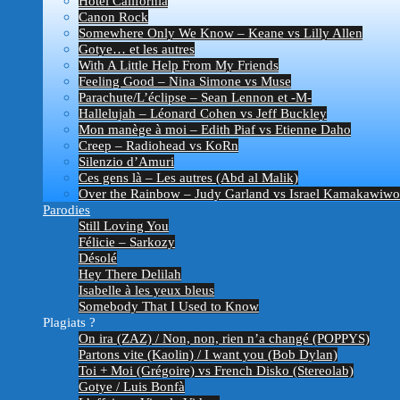
Hotel California
Canon Rock
Somewhere Only We Know – Keane vs Lilly Allen
Gotye… et les autres
With A Little Help From My Friends
Feeling Good – Nina Simone vs Muse
Parachute/L’éclipse – Sean Lennon et -M-
Hallelujah – Léonard Cohen vs Jeff Buckley
Mon manège à moi – Edith Piaf vs Etienne Daho
Creep – Radiohead vs KoRn
Silenzio d’Amuri
Ces gens là – Les autres (Abd al Malik)
Over the Rainbow – Judy Garland vs Israel Kamakawiwo’
Parodies
Still Loving You
Félicie – Sarkozy
Désolé
Hey There Delilah
Isabelle à les yeux bleus
Somebody That I Used to Know
Plagiats ?
On ira (ZAZ) / Non, non, rien n’a changé (POPPYS)
Partons vite (Kaolin) / I want you (Bob Dylan)
Toi + Moi (Grégoire) vs French Disko (Stereolab)
Gotye / Luis Bonfà