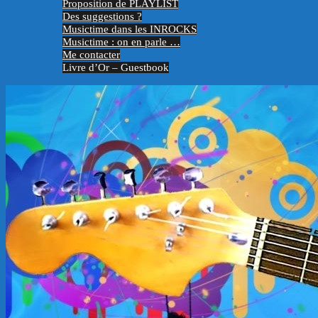
Proposition de PLAYLIST
Des suggestions ?
Musictime dans les INROCKS
Musictime : on en parle …
Me contacter
Livre d’Or – Guestbook