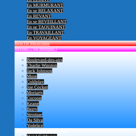
En MURMURANT
En se RELAXANT
En REVANT
En se REVEILLANT
En se TAQUINANT
En TRAVAILLANT
En VOYAGEANT
Best Of Musictime
Récent… ou presque !
1 Artiste = 1 Playlist
Boulevard-des-airs
Charlie Winston
Jack Johnson
Muse
Coldplay
Joe Cocker
Moriarty
Cocoon
Keane
Berry
Stromae
Da Silva
Yodelice
Version originale ou reprise ?