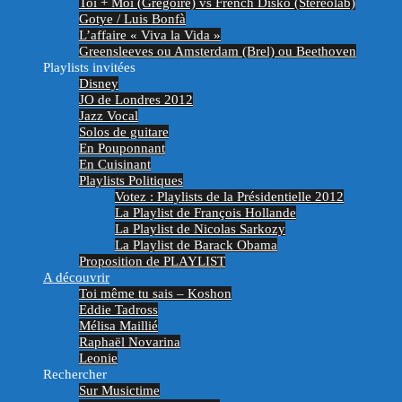
Toi + Moi (Grégoire) vs French Disko (Stereolab)
Gotye / Luis Bonfà
L’affaire « Viva la Vida »
Greensleeves ou Amsterdam (Brel) ou Beethoven
Playlists invitées
Disney
JO de Londres 2012
Jazz Vocal
Solos de guitare
En Pouponnant
En Cuisinant
Playlists Politiques
Votez : Playlists de la Présidentielle 2012
La Playlist de François Hollande
La Playlist de Nicolas Sarkozy
La Playlist de Barack Obama
Proposition de PLAYLIST
A découvrir
Toi même tu sais – Koshon
Eddie Tadross
Mélisa Maillié
Raphaël Novarina
Leonie
Rechercher
Sur Musictime