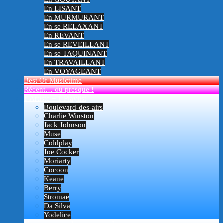
En LISANT
En MURMURANT
En se RELAXANT
En REVANT
En se REVEILLANT
En se TAQUINANT
En TRAVAILLANT
En VOYAGEANT
Best Of Musictime
Récent… ou presque !
1 Artiste = 1 Playlist
Boulevard-des-airs
Charlie Winston
Jack Johnson
Muse
Coldplay
Joe Cocker
Moriarty
Cocoon
Keane
Berry
Stromae
Da Silva
Yodelice