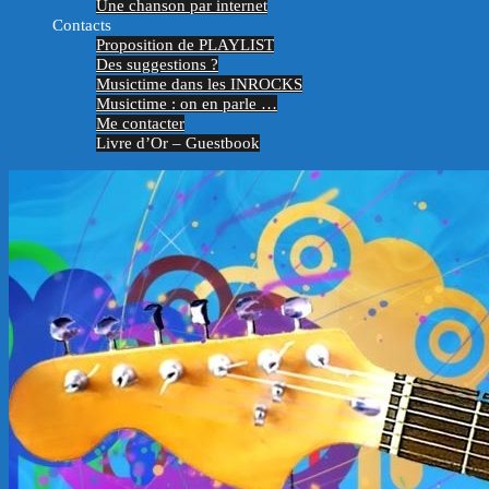
Une chanson par internet
Contacts
Proposition de PLAYLIST
Des suggestions ?
Musictime dans les INROCKS
Musictime : on en parle …
Me contacter
Livre d’Or – Guestbook