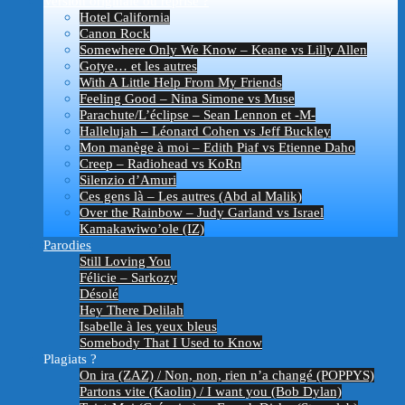
Version originale ou reprise ?
Hotel California
Canon Rock
Somewhere Only We Know – Keane vs Lilly Allen
Gotye… et les autres
With A Little Help From My Friends
Feeling Good – Nina Simone vs Muse
Parachute/L’éclipse – Sean Lennon et -M-
Hallelujah – Léonard Cohen vs Jeff Buckley
Mon manège à moi – Edith Piaf vs Etienne Daho
Creep – Radiohead vs KoRn
Silenzio d’Amuri
Ces gens là – Les autres (Abd al Malik)
Over the Rainbow – Judy Garland vs Israel
Kamakawiwo’ole (IZ)
Parodies
Still Loving You
Félicie – Sarkozy
Désolé
Hey There Delilah
Isabelle à les yeux bleus
Somebody That I Used to Know
Plagiats ?
On ira (ZAZ) / Non, non, rien n’a changé (POPPYS)
Partons vite (Kaolin) / I want you (Bob Dylan)