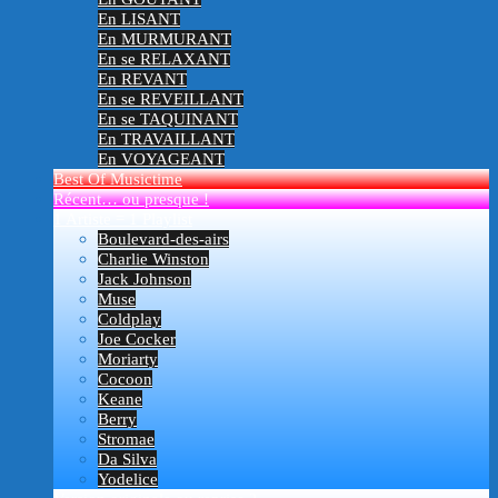
En LISANT
En MURMURANT
En se RELAXANT
En REVANT
En se REVEILLANT
En se TAQUINANT
En TRAVAILLANT
En VOYAGEANT
Best Of Musictime
Récent… ou presque !
1 Artiste = 1 Playlist
Boulevard-des-airs
Charlie Winston
Jack Johnson
Muse
Coldplay
Joe Cocker
Moriarty
Cocoon
Keane
Berry
Stromae
Da Silva
Yodelice