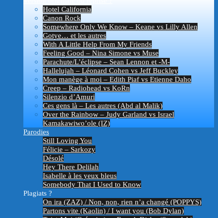
Version originale ou reprise ?
Hotel California
Canon Rock
Somewhere Only We Know – Keane vs Lilly Allen
Gotye… et les autres
With A Little Help From My Friends
Feeling Good – Nina Simone vs Muse
Parachute/L’éclipse – Sean Lennon et -M-
Hallelujah – Léonard Cohen vs Jeff Buckley
Mon manège à moi – Edith Piaf vs Etienne Daho
Creep – Radiohead vs KoRn
Silenzio d’Amuri
Ces gens là – Les autres (Abd al Malik)
Over the Rainbow – Judy Garland vs Israel
Kamakawiwo’ole (IZ)
Parodies
Still Loving You
Félicie – Sarkozy
Désolé
Hey There Delilah
Isabelle à les yeux bleus
Somebody That I Used to Know
Plagiats ?
On ira (ZAZ) / Non, non, rien n’a changé (POPPYS)
Partons vite (Kaolin) / I want you (Bob Dylan)