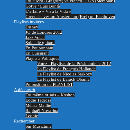
Toi + Moi (Grégoire) vs French Disko (Stereolab)
Gotye / Luis Bonfà
L’affaire « Viva la Vida »
Greensleeves ou Amsterdam (Brel) ou Beethoven
Playlists invitées
Disney
JO de Londres 2012
Jazz Vocal
Solos de guitare
En Pouponnant
En Cuisinant
Playlists Politiques
Votez : Playlists de la Présidentielle 2012
La Playlist de François Hollande
La Playlist de Nicolas Sarkozy
La Playlist de Barack Obama
Proposition de PLAYLIST
A découvrir
Toi même tu sais – Koshon
Eddie Tadross
Mélisa Maillié
Raphaël Novarina
Leonie
Rechercher
Sur Musictime