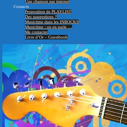
Une chanson par internet
Contacts
Proposition de PLAYLIST
Des suggestions ?
Musictime dans les INROCKS
Musictime : on en parle …
Me contacter
Livre d’Or – Guestbook