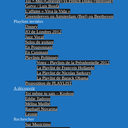
Toi + Moi (Grégoire) vs French Disko (Stereolab)
Gotye / Luis Bonfà
L’affaire « Viva la Vida »
Greensleeves ou Amsterdam (Brel) ou Beethoven
Playlists invitées
Disney
JO de Londres 2012
Jazz Vocal
Solos de guitare
En Pouponnant
En Cuisinant
Playlists Politiques
Votez : Playlists de la Présidentielle 2012
La Playlist de François Hollande
La Playlist de Nicolas Sarkozy
La Playlist de Barack Obama
Proposition de PLAYLIST
A découvrir
Toi même tu sais – Koshon
Eddie Tadross
Mélisa Maillié
Raphaël Novarina
Leonie
Rechercher
Sur Musictime