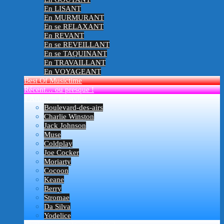
En LISANT
En MURMURANT
En se RELAXANT
En REVANT
En se REVEILLANT
En se TAQUINANT
En TRAVAILLANT
En VOYAGEANT
Best Of Musictime
Récent… ou presque !
1 Artiste = 1 Playlist
Boulevard-des-airs
Charlie Winston
Jack Johnson
Muse
Coldplay
Joe Cocker
Moriarty
Cocoon
Keane
Berry
Stromae
Da Silva
Yodelice