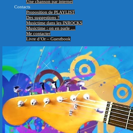
Une chanson par internet
Contacts
Proposition de PLAYLIST
Des suggestions ?
Musictime dans les INROCKS
Musictime : on en parle …
Me contacter
Livre d’Or – Guestbook