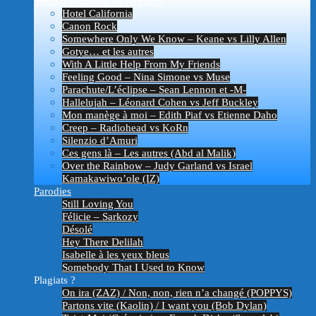
Version originale ou reprise ?
Hotel California
Canon Rock
Somewhere Only We Know – Keane vs Lilly Allen
Gotye… et les autres
With A Little Help From My Friends
Feeling Good – Nina Simone vs Muse
Parachute/L’éclipse – Sean Lennon et -M-
Hallelujah – Léonard Cohen vs Jeff Buckley
Mon manège à moi – Edith Piaf vs Etienne Daho
Creep – Radiohead vs KoRn
Silenzio d’Amuri
Ces gens là – Les autres (Abd al Malik)
Over the Rainbow – Judy Garland vs Israel
Kamakawiwo’ole (IZ)
Parodies
Still Loving You
Félicie – Sarkozy
Désolé
Hey There Delilah
Isabelle à les yeux bleus
Somebody That I Used to Know
Plagiats ?
On ira (ZAZ) / Non, non, rien n’a changé (POPPYS)
Partons vite (Kaolin) / I want you (Bob Dylan)