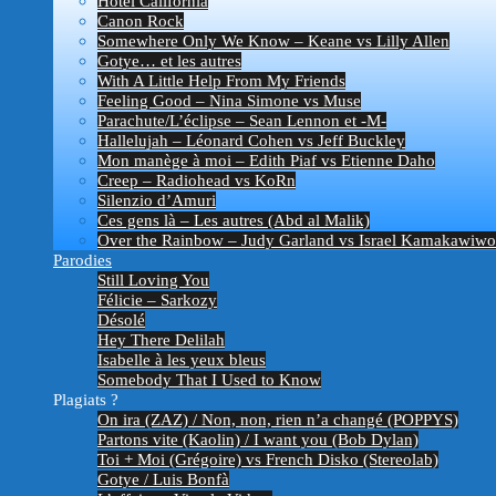
Hotel California
Canon Rock
Somewhere Only We Know – Keane vs Lilly Allen
Gotye… et les autres
With A Little Help From My Friends
Feeling Good – Nina Simone vs Muse
Parachute/L’éclipse – Sean Lennon et -M-
Hallelujah – Léonard Cohen vs Jeff Buckley
Mon manège à moi – Edith Piaf vs Etienne Daho
Creep – Radiohead vs KoRn
Silenzio d’Amuri
Ces gens là – Les autres (Abd al Malik)
Over the Rainbow – Judy Garland vs Israel Kamakawiwo’
Parodies
Still Loving You
Félicie – Sarkozy
Désolé
Hey There Delilah
Isabelle à les yeux bleus
Somebody That I Used to Know
Plagiats ?
On ira (ZAZ) / Non, non, rien n’a changé (POPPYS)
Partons vite (Kaolin) / I want you (Bob Dylan)
Toi + Moi (Grégoire) vs French Disko (Stereolab)
Gotye / Luis Bonfà