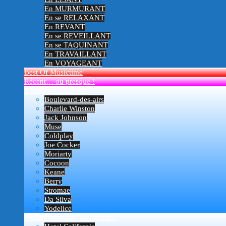
En MURMURANT
En se RELAXANT
En REVANT
En se REVEILLANT
En se TAQUINANT
En TRAVAILLANT
En VOYAGEANT
Best Of Musictime
Récent… ou presque !
1 Artiste = 1 Playlist
Boulevard-des-airs
Charlie Winston
Jack Johnson
Muse
Coldplay
Joe Cocker
Moriarty
Cocoon
Keane
Berry
Stromae
Da Silva
Yodelice
Version originale ou reprise ?