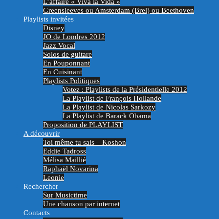
L’affaire « Viva la Vida »
Greensleeves ou Amsterdam (Brel) ou Beethoven
Playlists invitées
Disney
JO de Londres 2012
Jazz Vocal
Solos de guitare
En Pouponnant
En Cuisinant
Playlists Politiques
Votez : Playlists de la Présidentielle 2012
La Playlist de François Hollande
La Playlist de Nicolas Sarkozy
La Playlist de Barack Obama
Proposition de PLAYLIST
A découvrir
Toi même tu sais – Koshon
Eddie Tadross
Mélisa Maillié
Raphaël Novarina
Leonie
Rechercher
Sur Musictime
Une chanson par internet
Contacts