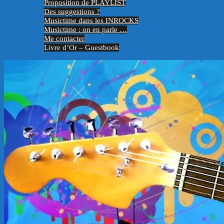
Proposition de PLAYLIST
Des suggestions ?
Musictime dans les INROCKS
Musictime : on en parle …
Me contacter
Livre d’Or – Guestbook